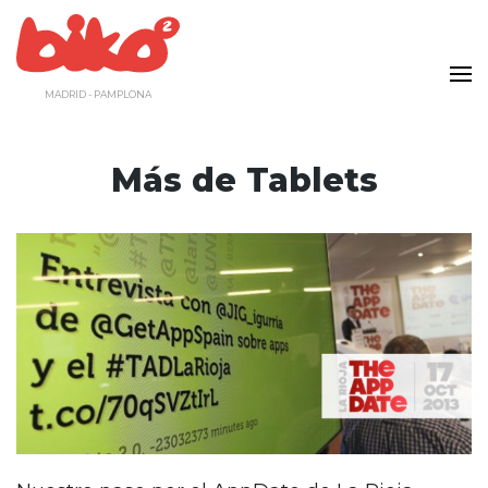
Saltar
al
contenido
MADRID - PAMPLONA
Más de Tablets