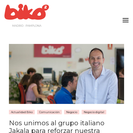
Saltar
al
contenido
MADRID - PAMPLONA
Actualidad Biko
Comunicación
Negocio
Negocio digital
Nos unimos al grupo italiano
Jakala para reforzar nuestra