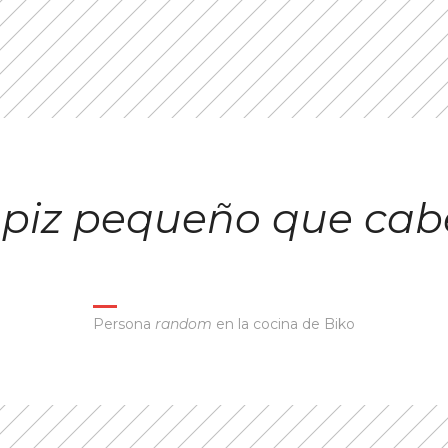
lápiz pequeño que cab
Persona
random
en la cocina de Biko