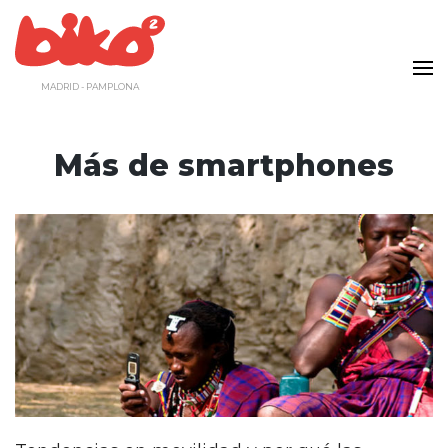
Saltar
al
contenido
MADRID - PAMPLONA
Más de smartphones