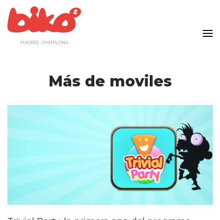
Saltar
al
contenido
MADRID - PAMPLONA
Más de moviles