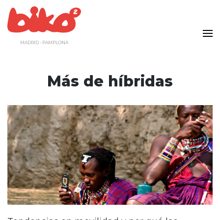
Saltar
al
contenido
MADRID - PAMPLONA
Más de híbridas