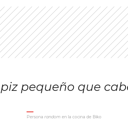
lápiz pequeño que cab
Persona
random
en la cocina de Biko