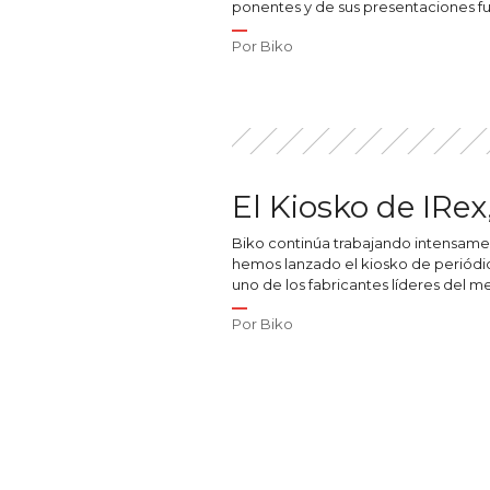
ponentes y de sus presentaciones fu
Por
Biko
El Kiosko de IRe
Biko continúa trabajando intensame
hemos lanzado el kiosko de periódic
uno de los fabricantes líderes del m
Por
Biko