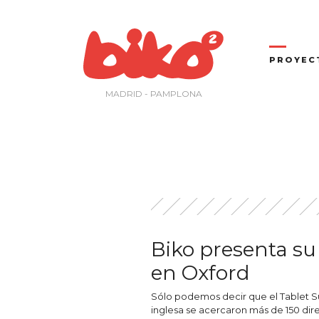
Saltar
al
contenido
PROYEC
MADRID - PAMPLONA
Biko presenta su 
en Oxford
Sólo podemos decir que el Tablet Su
inglesa se acercaron más de 150 dire