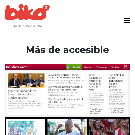
Saltar
al
contenido
MADRID - PAMPLONA
Más de accesible