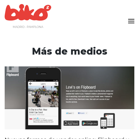
Saltar
al
contenido
MADRID - PAMPLONA
Más de medios