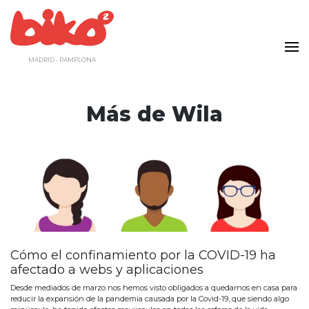
Saltar
al
contenido
MADRID - PAMPLONA
Más de
Wila
Cómo el confinamiento por la COVID-19 ha
afectado a webs y aplicaciones
Desde mediados de marzo nos hemos visto obligados a quedarnos en casa para
reducir la expansión de la pandemia causada por la Covid-19, que siendo algo