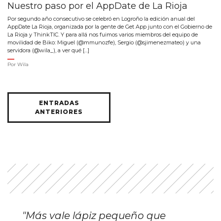
Nuestro paso por el AppDate de La Rioja
Por segundo año consecutivo se celebró en Logroño la edición anual del
AppDate La Rioja, organizada por la gente de Get App junto con el Gobierno de
La Rioja y ThinkTIC. Y para allá nos fuimos varios miembros del equipo de
movilidad de Biko: Miguel (@mmunozfe), Sergio (@sjimenezmateo) y una
servidora (@wila_), a ver qué […]
Por
Wila
Navegación
ENTRADAS
de
ANTERIORES
entradas
"Más vale lápiz pequeño que