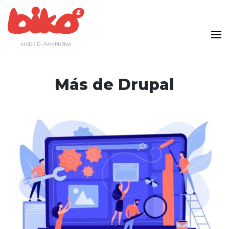
Saltar
al
contenido
MADRID - PAMPLONA
Más de Drupal