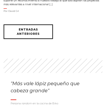
supone un reconocimiento a nuestro trabajo al que solo aspiran los proyectos
más relevantes a nivel internacional […]
Por
David Gil
Navegación
ENTRADAS
de
ANTERIORES
entradas
"Más vale lápiz pequeño que
cabeza grande"
Persona
random
en la cocina de Biko