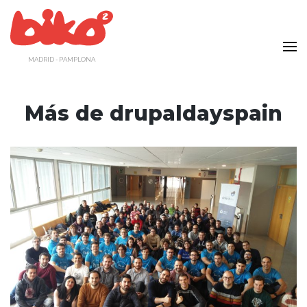
Saltar
al
contenido
MADRID - PAMPLONA
Más de drupaldayspain