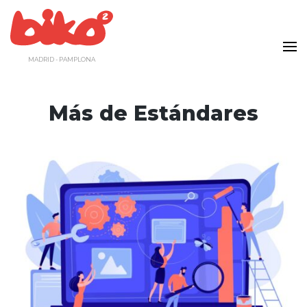
Saltar
al
contenido
MADRID - PAMPLONA
Más de Estándares