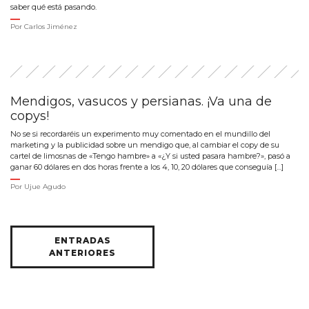
saber qué está pasando.
Por
Carlos Jiménez
Mendigos, vasucos y persianas. ¡Va una de
copys!
No se si recordaréis un experimento muy comentado en el mundillo del
marketing y la publicidad sobre un mendigo que, al cambiar el copy de su
cartel de limosnas de «Tengo hambre» a «¿Y si usted pasara hambre?», pasó a
ganar 60 dólares en dos horas frente a los 4, 10, 20 dólares que conseguía […]
Por
Ujue Agudo
Navegación
ENTRADAS
de
ANTERIORES
entradas