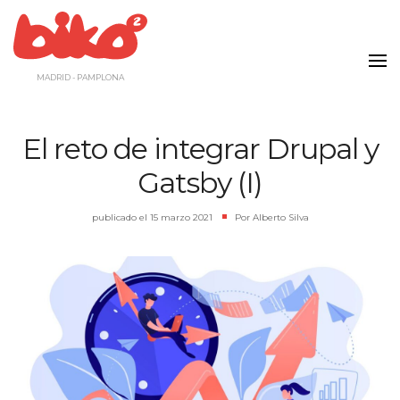
Saltar
al
contenido
MADRID - PAMPLONA
El reto de integrar Drupal y
Gatsby (I)
publicado el
15 marzo 2021
|
Por
Alberto Silva