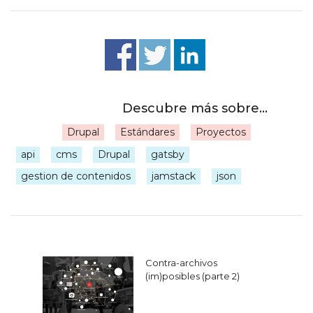
Drupal
Estándares
Proyectos
|
api
cms
Drupal
gatsby
gestion de contenidos
jamstack
json
Navegación
Contra-archivos
de
(im)posibles (parte 2)
entradas