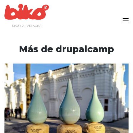
Saltar
al
contenido
MADRID - PAMPLONA
Más de drupalcamp