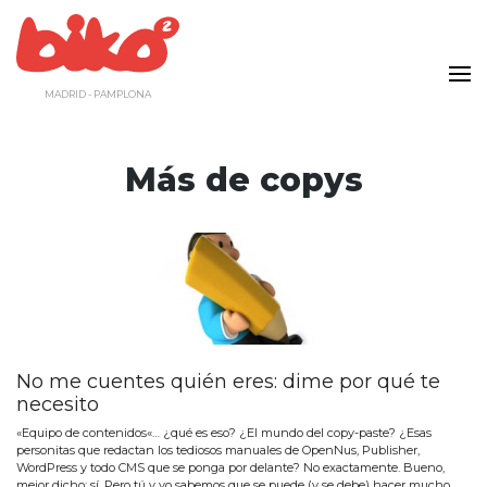
Saltar
al
contenido
MADRID - PAMPLONA
Más de copys
No me cuentes quién eres: dime por qué te
necesito
«Equipo de contenidos«… ¿qué es eso? ¿El mundo del copy-paste? ¿Esas
personitas que redactan los tediosos manuales de OpenNus, Publisher,
WordPress y todo CMS que se ponga por delante? No exactamente. Bueno,
mejor dicho: sí. Pero tú y yo sabemos que se puede (y se debe) hacer mucho