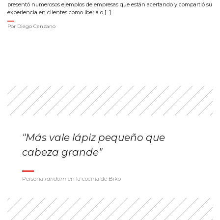
presentó numerosos ejemplos de empresas que están acertando y compartió su
experiencia en clientes como Iberia o […]
Por
Diego Cenzano
"Más vale lápiz pequeño que
cabeza grande"
Persona
random
en la cocina de Biko