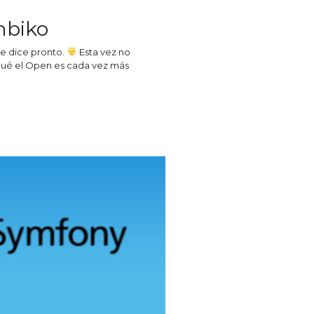
enbiko
se dice pronto.
Esta vez no
 qué el Open es cada vez más