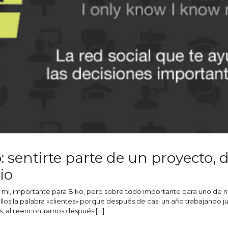
 sentirte parte de un proyecto, 
io
ra mí, importante para Biko, pero sobre todo importante para uno de n
 ellos la palabra «clientes» porque después de casi un año trabajando 
s, al reencontrarnos después […]