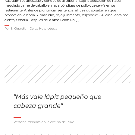
Nasrudin fue arrestado y conducido al tribunal bajo la acusación de haber
mezclado carne de caballo en las albóndigas de pollo que servía en su
restaurante. Antes de pronunciar sentencia, el juez quiso saber en qué
proporción lo hacía. Y Nasrudin, bajo juramento, respondió: – Al cincuenta por
ciento, Señoría. Después de la absolución un […]
Por
El Guardian De La Heterodoxia
"Más vale lápiz pequeño que
cabeza grande"
Persona
random
en la cocina de Biko