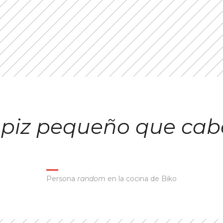
lápiz pequeño que cab
Persona
random
en la cocina de Biko