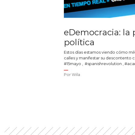
eDemocracia: la 
política
Estos días estamos viendo cómo mile
calles y manifestar su descontento c
#15mayo , #spanishrevolution , #ac
Por
Wila