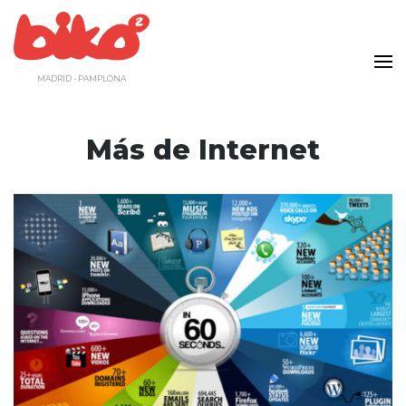
Saltar
al
contenido
MADRID - PAMPLONA
Más de Internet