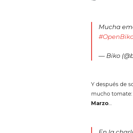
Mucha emoc
#OpenBik
— Biko (@
Y después de sol
mucho tomate
Marzo
…
En la char