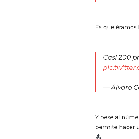
Es que éramos 
Casi 200 p
pic.twitte
— Álvaro 
Y pese al núm
permite hacer 