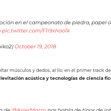
ión en el campeonato de piedra, papel o 
o
pic.twitter.com/F1i9xhao1k
biko2)
October 19, 2018
tar músculos y dedos, al lío: en el primer track de
:
levitación acústica y tecnologías de ciencia fi
la de
@AsierMarzo
nos habla de tipos de in