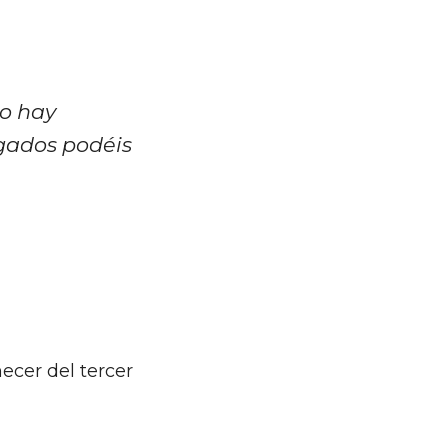
No hay
agados podéis
cer del tercer