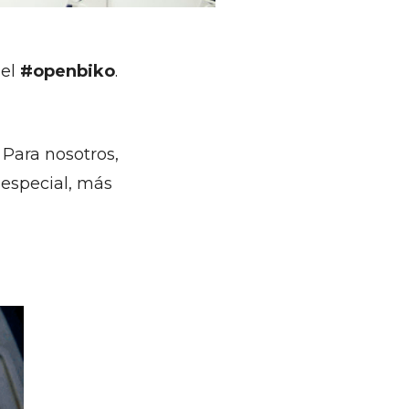
del
#openbiko
.
. Para nosotros,
 especial, más