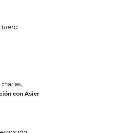
tijera
 charlas,
cción con Asier
teracción