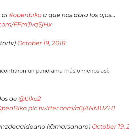
 al
#openbiko
a que nos abra los ojos…
r.com/FFm3vqSjHx
tortv)
October 19, 2018
 encontraron un panorama más o menos así:
os de ⁦
@biko2
OpenBiko
pic.twitter.com/a6jANMUZH1
anzdegaldeano (@marsanaro)
October 19, 