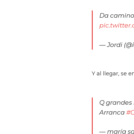
Da camino
pic.twitte
— Jordi (@i
Y al llegar, se
Q grandes l
Arranca
#
— maría s