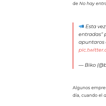
de
No hay entr
Esta vez
entradas" 
apuntaros a
pic.twitte
— Biko (@
Algunos empren
día, cuando el