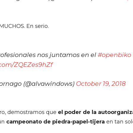
MUCHOS. En serio.
rofesionales nos juntamos en el
#openbiko
r.com/ZQEZes9hZf
Cornago (@alvawindows)
October 19, 2018
ero, demostramos que
el poder de la autoorgani
un
campeonato de
piedra-papel-tijera
en tan sol