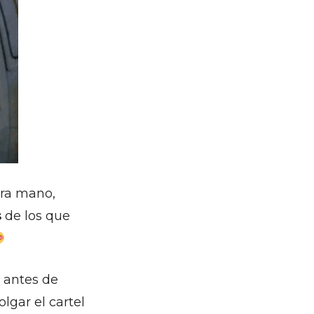
era mano,
s
de los que
 antes de
lgar el cartel