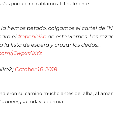
adas
porque no cabíamos. Literalmente.
 la hemos petado, colgamos el cartel de "
para el
#openbiko
de este viernes. Los rez
 la lista de espera y cruzar los dedos…
r.com/j6wpxrAXYz
biko2)
October 16, 2018
dieron su camino mucho antes del alba, al amane
demogorgon
todavía dormía…