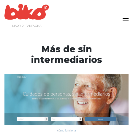
Saltar
al
contenido
MADRID - PAMPLONA
Más de sin
intermediarios