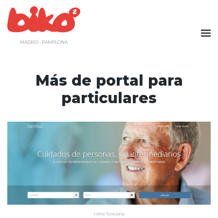
Saltar
al
contenido
MADRID - PAMPLONA
Más de portal para
particulares