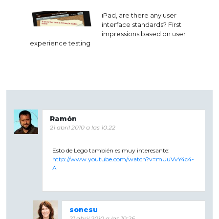
entradas
iPad, are there any user
interface standards? First
impressions based on user
experience testing
Ramón
21 abril 2010 a las 10:22
Esto de Lego también es muy interesante:
http://www.youtube.com/watch?v=mUuVvY4c4-
A
sonesu
21 abril 2010 a las 10:26