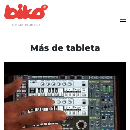
Saltar
al
contenido
MADRID - PAMPLONA
Más de tableta