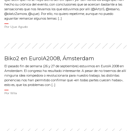
hecho su crónica del evento, con conclusiones que se acercan bastante a las
sensaciones que nos llevamos los que estuvimos por allí (@ArtziS, @resano,
@olatzZamora, @ujue). Por ello, no quiero repetirme, aunque no puedo
aguantar remarcar algunos temas: […]
Por
Ujue Agudo
Biko2 en EuroIA2008, Ámsterdam
El pasado fin de semana (26 y 27 de septiembre) estuvimos en EuroIA 2008 en
Amsterdam. El congreso ha resultado interesante. A pesar de no traernos de allí
ninguna idea rompedora o revolucionaria para nuestro trabajo, las distintas
ponencias nos han permitido confirmar que «en todas partes cuecen habas»,
esto es, que los problemas con […]
Por
Wila