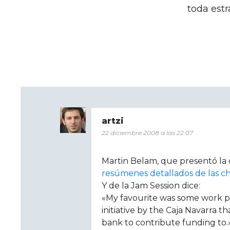
toda estr
artzi
22 diciembre 2008 a las 22:07
Martin Belam, que presentó la c
resúmenes detallados de las ch
Y de la Jam Session dice:
«My favourite was some work pr
initiative by the Caja Navarra t
bank to contribute funding to.