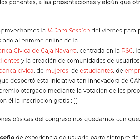
e los ponentes, a las presentaciones y algún que o
, aprovechamos la
IA Jam Session
del viernes para 
slado al entorno online de la
anca Cívica de Caja Navarra
, centrada en la
RSC
, l
clientes
y la creación de comunidades de usuarios
anca cívica
, de
mujeres
, de
estudiantes
, de
empr
és que despertó esta iniciativa tan innovadora de C
 premio otorgado mediante la votación de los prop
n él la inscripción gratis ;-))
nes básicas del congreso nos quedamos con que:
iseño
de experiencia de usuario parte siempre d