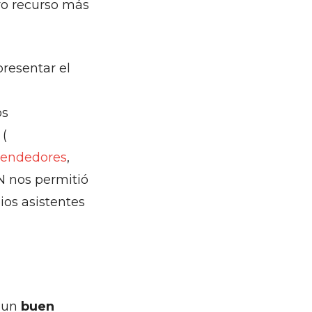
tro recurso más
presentar el
os
 (
endedores
,
AN nos permitió
ios asistentes
e un
buen