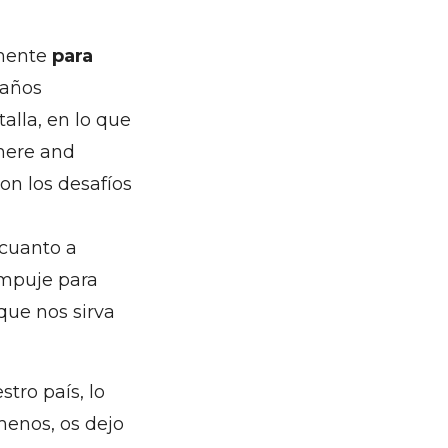
emente
para
 años
alla, en lo que
here and
con los desafíos
 cuanto a
empuje para
que nos sirva
tro país, lo
menos, os dejo