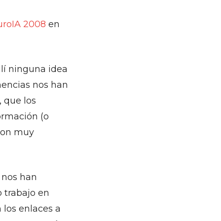
uroIA 2008
en
llí ninguna idea
onencias nos han
 que los
ormación (o
 son muy
 nos han
 trabajo en
 los enlaces a