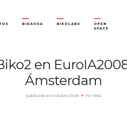
TOS
BIDASOA
BIKOLABS
OPEN
SPACE
Biko2 en EuroIA2008
Ámsterdam
publicado el
2 octubre 2008
|
Por
Wila