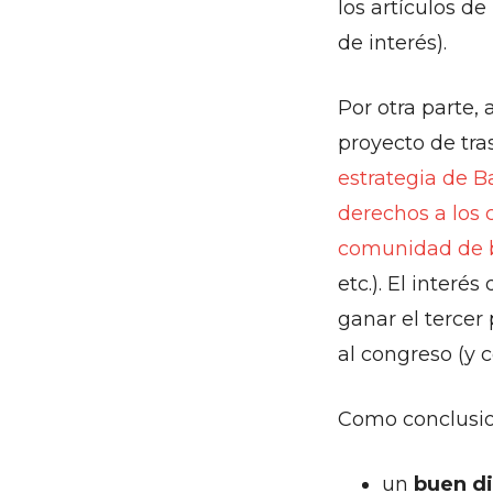
los artículos d
de interés).
Por otra parte
proyecto de tra
estrategia de B
derechos a los 
comunidad de b
etc.). El inter
ganar el tercer
al congreso (y co
Como conclusio
un
buen d