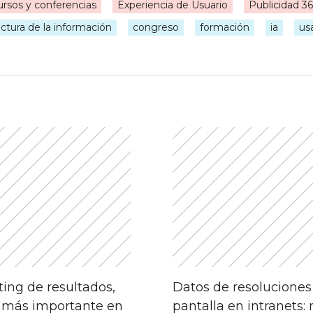
rsos y conferencias
Experiencia de Usuario
Publicidad 3
|
ectura de la información
congreso
formación
ia
us
gación
das
ing de resultados,
Datos de resoluciones
 más importante en
pantalla en intranets: