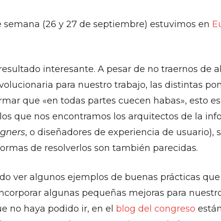
de semana (26 y 27 de septiembre) estuvimos en
E
resultado interesante. A pesar de no traernos de a
olucionaria para nuestro trabajo, las distintas p
rmar que «en todas partes cuecen habas», esto es,
os que nos encontramos los arquitectos de la inf
igners
, o diseñadores de experiencia de usuario),
s formas de resolverlos son también parecidas.
ido ver algunos ejemplos de buenas prácticas que
incorporar algunas pequeñas mejoras para nuestro
ue no haya podido ir, en el
blog del congreso
están