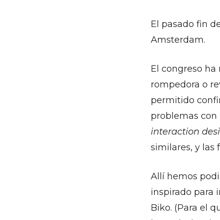
El pasado fin 
Amsterdam.
El congreso ha 
rompedora o rev
permitido confi
problemas con l
interaction des
similares, y la
Allí hemos pod
inspirado para 
Biko. (Para el q