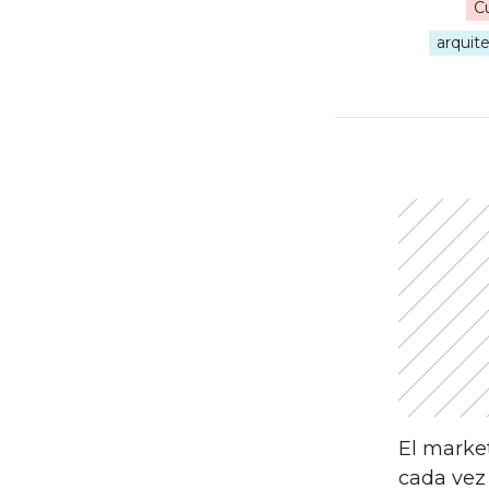
Cu
arquit
Nave
de
entra
El market
cada vez