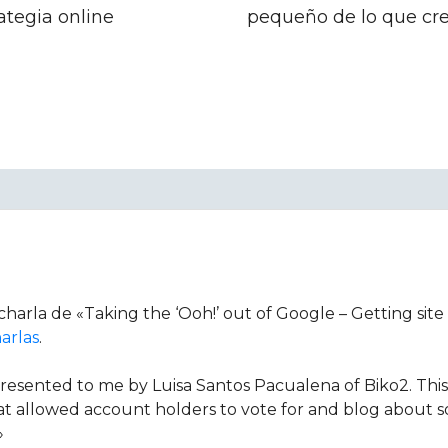
ategia online
pequeño de lo que cr
harla de «Taking the ‘Ooh!’ out of Google – Getting site
arlas
.
esented to me by Luisa Santos Pacualena of Biko2. This 
hat allowed account holders to vote for and blog about so
»