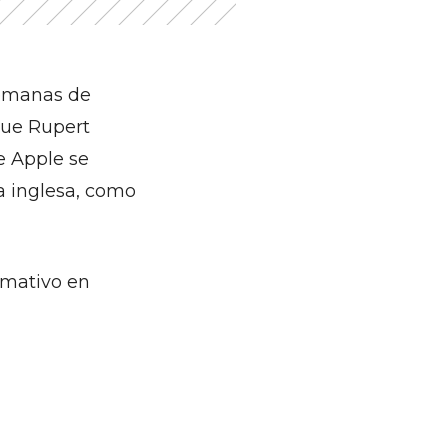
semanas de
 que Rupert
e Apple se
a inglesa, como
rmativo en