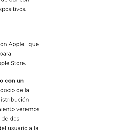
positivos.
 con Apple, que
para
ple Store.
o con un
egocio de la
istribución
amiento veremos
o de dos
el usuario a la