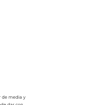
r de media y
ede dar con