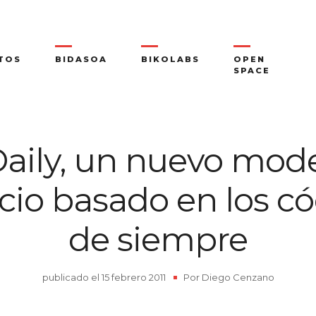
TOS
BIDASOA
BIKOLABS
OPEN
SPACE
aily, un nuevo mod
io basado en los c
de siempre
publicado el
15 febrero 2011
|
Por
Diego Cenzano