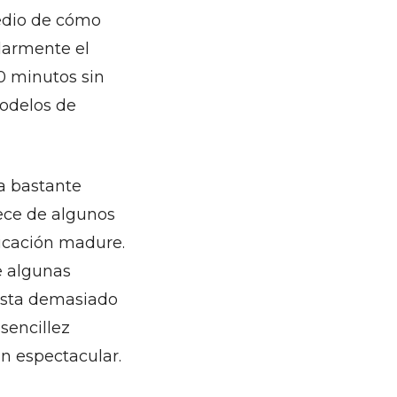
medio de cómo
larmente el
40 minutos sin
modelos de
ia bastante
ece de algunos
icación madure.
e algunas
vista demasiado
sencillez
tan espectacular.