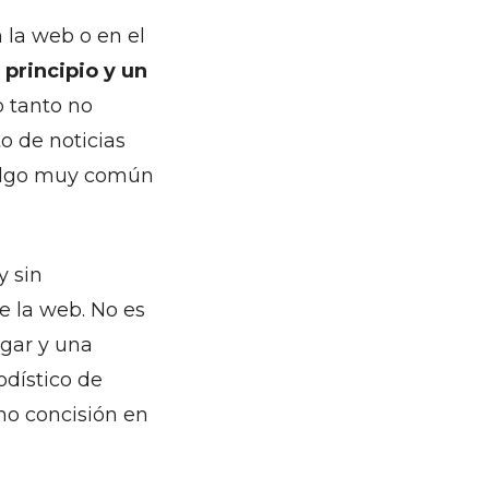
 la web o en el
principio y un
o tanto no
o de noticias
, algo muy común
y sin
de la web. No es
ogar y una
odístico de
ino concisión en