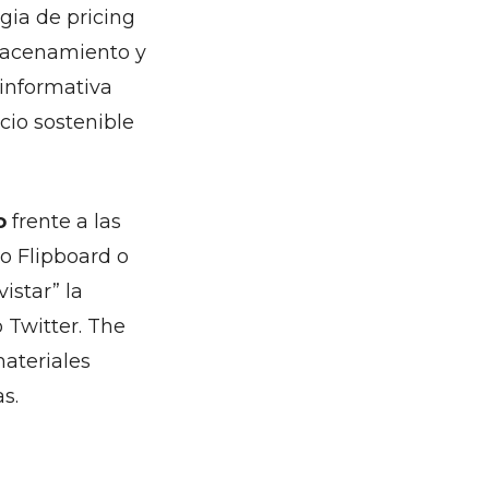
gia de pricing
lmacenamiento y
 informativa
cio sostenible
do
frente a las
o Flipboard o
istar” la
 Twitter. The
materiales
s.