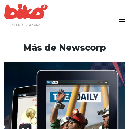
Saltar
al
contenido
MADRID - PAMPLONA
Más de Newscorp