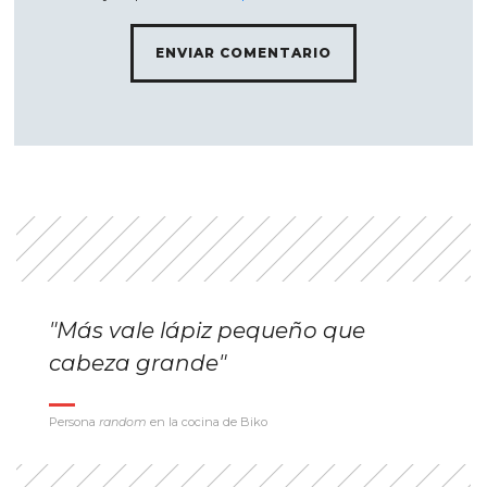
"Más vale lápiz pequeño que
cabeza grande"
Persona
random
en la cocina de Biko