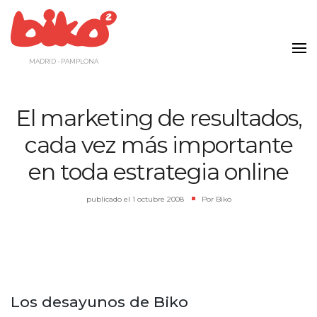
Saltar
al
contenido
MADRID - PAMPLONA
El marketing de resultados,
cada vez más importante
en toda estrategia online
publicado el
1 octubre 2008
|
Por
Biko
Los desayunos de Biko