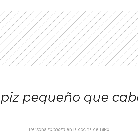
lápiz pequeño que cab
Persona
random
en la cocina de Biko