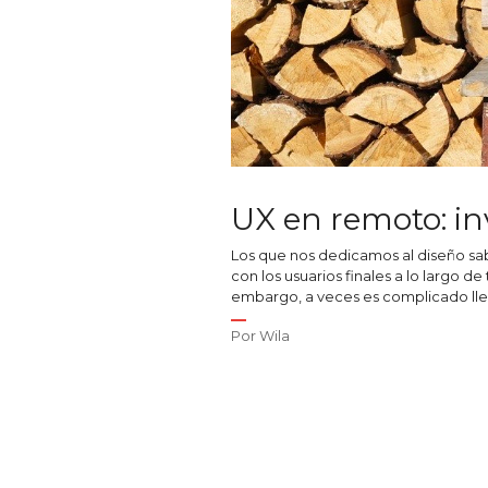
UX en remoto: inv
Los que nos dedicamos al diseño sab
con los usuarios finales a lo largo d
embargo, a veces es complicado llev
Por
Wila