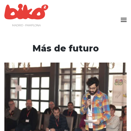
Saltar
al
contenido
MADRID - PAMPLONA
Más de futuro