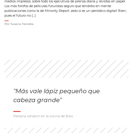
medios impresos, sobre todo los ejecutivos de prensa diaria y revistas en papel.
Los más forofos de películas futuristas seguro que tendréis en mente
publicaciones como la de Minority Report: ¡esto sí es un periódico digital! Bien,
pues el futuro no […]
Por
Susana Heredia
"Más vale lápiz pequeño que
cabeza grande"
Persona
random
en la cocina de Biko