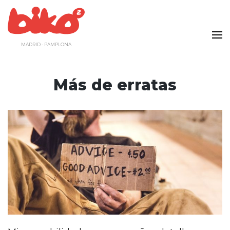
Saltar
al
contenido
MADRID - PAMPLONA
Más de erratas