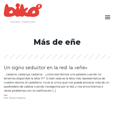
Saltar
al
contenido
MADRID - PAMPLONA
Más de eñe
Un signo seductor en la red: la «eñe»
… castana, castanya, castania… ¿cómo escribimos una palabra cuando no
tenemos disponible la letra ‘ñ’? Si bien esta es la letra más representativa de
nuestro idioma, el castellano, no es la única que nos puede provocar más de un
quebradero de cabeza cuando navegamos por la red, y nos encontramos a
veces problemas con la codificación […]
Por
Alvawindows