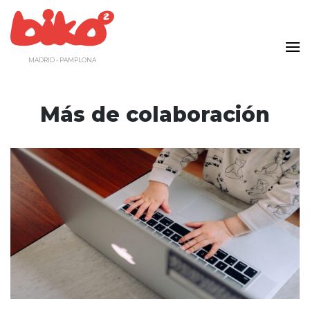
Saltar
al
contenido
MADRID - PAMPLONA
Más de colaboración