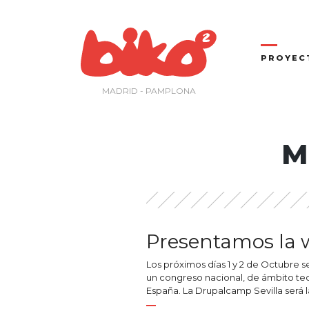
Saltar
al
contenido
PROYEC
MADRID - PAMPLONA
M
Presentamos la 
Los próximos días 1 y 2 de Octubre s
un congreso nacional, de ámbito tec
España. La Drupalcamp Sevilla será l