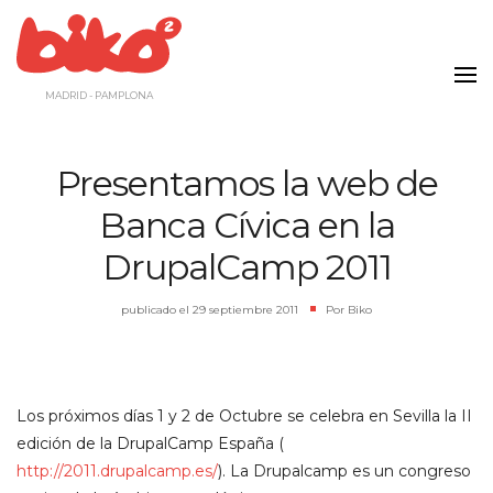
Saltar
al
contenido
MADRID - PAMPLONA
Presentamos la web de
Banca Cívica en la
DrupalCamp 2011
publicado el
29 septiembre 2011
|
Por
Biko
Los próximos días 1 y 2 de Octubre se celebra en Sevilla la II
edición de la DrupalCamp España (
http://2011.drupalcamp.es/
). La Drupalcamp es un congreso