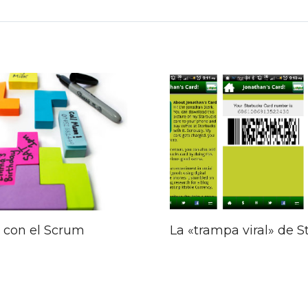
gación
das
s con el Scrum
La «trampa viral» de 