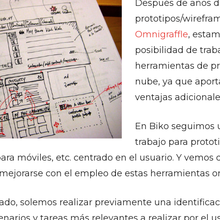
Después de años de
prototipos/wirefr
Omnigraffle
, esta
posibilidad de trab
herramientas de pr
nube, ya que apor
ventajas adicionale
En Biko seguimos 
trabajo para protot
para móviles, etc. centrado en el usuario. Y vemos 
mejorarse con el empleo de estas herramientas on
pado, solemos realizar previamente una identifica
narios y tareas más relevantes a realizar por el us