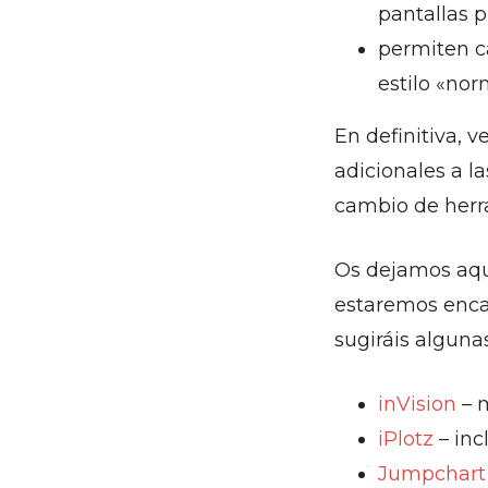
pantallas 
permiten c
estilo «nor
En definitiva, 
adicionales a l
cambio de herr
Os dejamos aquí
estaremos enca
sugiráis alguna
inVision
– m
iPlotz
– inc
Jumpchart