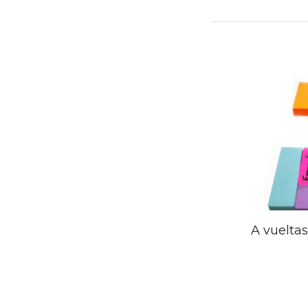
Nave
de
entra
A vuelta