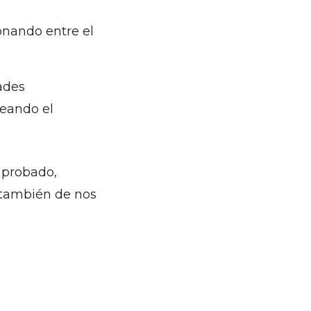
onando entre el
ades
teando el
s probado,
 también de nos