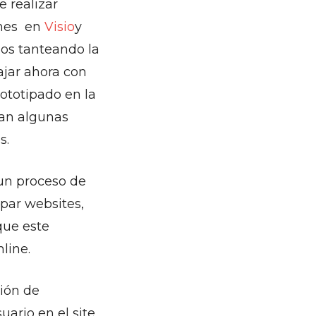
 realizar
ames en
Visio
y
mos tanteando la
ajar ahora con
ototipado en la
tan algunas
s.
un proceso de
ipar websites,
que este
line.
ción de
uario en el site