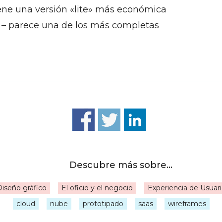
ene una versión «lite» más económica
– parece una de los más completas
iseño gráfico
El oficio y el negocio
Experiencia de Usuar
|
cloud
nube
prototipado
saas
wireframes