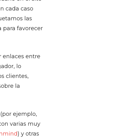
 en cada caso
quetamos las
 para favorecer
 enlaces entre
ador, lo
s clientes,
sobre la
(por ejemplo,
con varias muy
inmind
) y otras