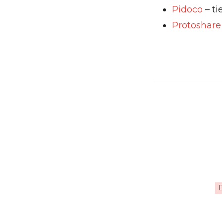
Pidoco
– ti
Protoshare
D