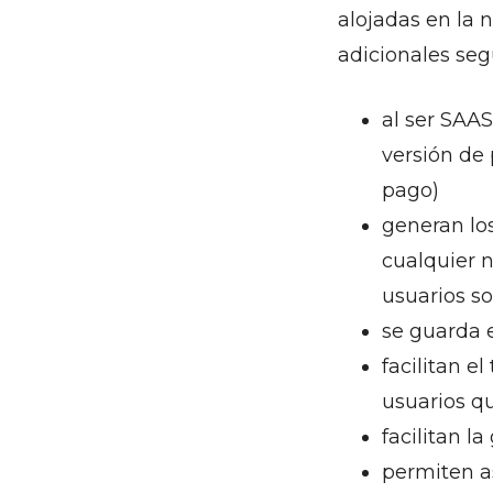
alojadas en la 
adicionales seg
al ser SAAS
versión de 
pago)
generan lo
cualquier n
usuarios so
se guarda e
facilitan e
usuarios q
facilitan l
permiten a