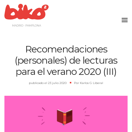
Saltar
al
contenido
MADRID - PAMPLONA
Recomendaciones
(personales) de lecturas
para el verano 2020 (III)
publicado el
23 julio 2020
|
Por
Karlos G Liberal