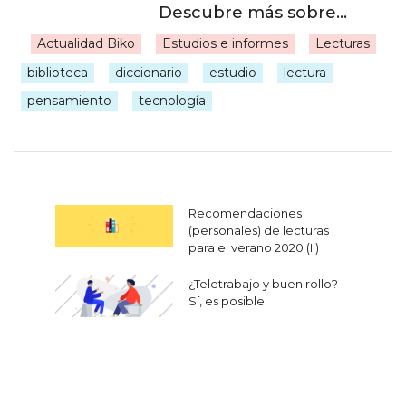
Actualidad Biko
Estudios e informes
Lecturas
|
biblioteca
diccionario
estudio
lectura
pensamiento
tecnología
Navegación
Recomendaciones
de
(personales) de lecturas
para el verano 2020 (II)
entradas
¿Teletrabajo y buen rollo?
Sí, es posible