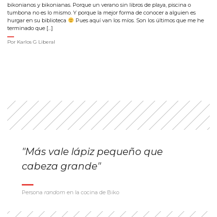
bikonianos y bikonianas. Porque un verano sin libros de playa, piscina o
tumbona no es lo mismo. Y porque la mejor forma de conocer a alguien es
hurgar en su biblioteca
Pues aquí van los míos. Son los últimos que me he
terminado que […]
Por
Karlos G Liberal
"Más vale lápiz pequeño que
cabeza grande"
Persona
random
en la cocina de Biko