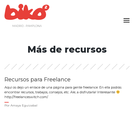
Saltar
al
contenido
MADRID - PAMPLONA
Más de recursos
Recursos para Freelance
Aquí os dejo un enlace de una página para gente freelance. En ella podrás
encontrar recursos, trabajos, consejos, etc. Ale, a disfrutarla! Interesante
http://freelanceswitch.com/
Por
Amaya Eguizabal