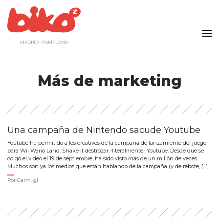
Saltar
al
contenido
MADRID - PAMPLONA
Más de marketing
Una campaña de Nintendo sacude Youtube
Youtube ha permitido a los creativos de la campaña de lanzamiento del juego
para Wii Wario Land: Shake It destrozar -literalmente- Youtube. Desde que se
colgó el video el 19 de septiembre, ha sido visto más de un millón de veces.
Muchos son ya los medios que están hablando de la campaña (y de rebote, […]
Por
Carm_gl