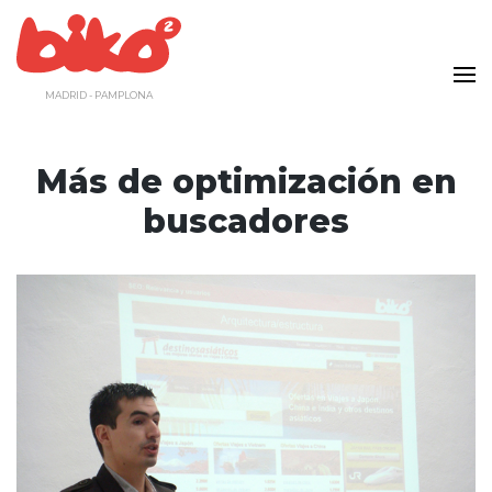
Saltar
al
contenido
MADRID - PAMPLONA
Más de optimización en
buscadores