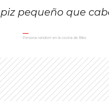
lápiz pequeño que cab
Persona
random
en la cocina de Biko