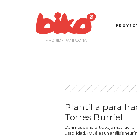
Saltar
al
contenido
PROYEC
MADRID - PAMPLONA
Plantilla para ha
Torres Burriel
Dani nos pone el trabajo más fácil a 
usabilidad. ¿Qué es un análisis heur