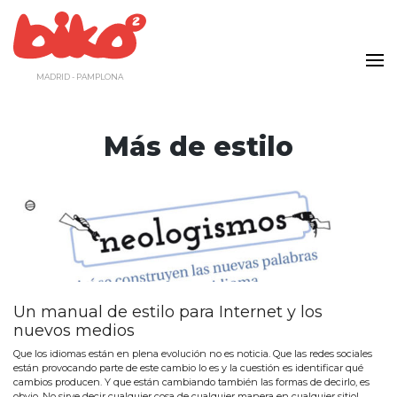
Saltar
al
contenido
MADRID - PAMPLONA
Más de estilo
Un manual de estilo para Internet y los
nuevos medios
Que los idiomas están en plena evolución no es noticia. Que las redes sociales
están provocando parte de este cambio lo es y la cuestión es identificar qué
cambios producen. Y que están cambiando también las formas de decirlo, es
obvio. No sirve decir cualquier cosa de cualquier manera en cualquier sitio!