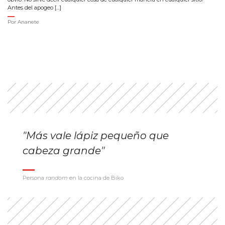
Antes del apogeo […]
Por
Ananete
"Más vale lápiz pequeño que
cabeza grande"
Persona
random
en la cocina de Biko