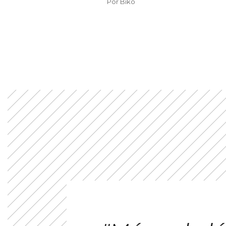
Por
Biko