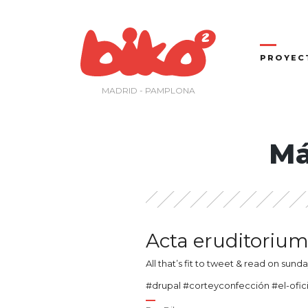
Saltar
al
contenido
PROYEC
MADRID - PAMPLONA
Má
Acta eruditorium 
All that’s fit to tweet & read on sund
#drupal #corteyconfección #el-ofi