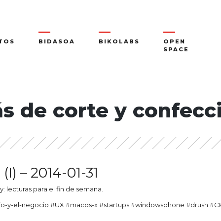
TOS
BIDASOA
BIKOLABS
OPEN
SPACE
s de corte y confecc
(I) – 2014-01-31
ay: lecturas para el fin de semana.
cio-y-el-negocio #UX #macos-x #startups #windowsphone #drush #CK