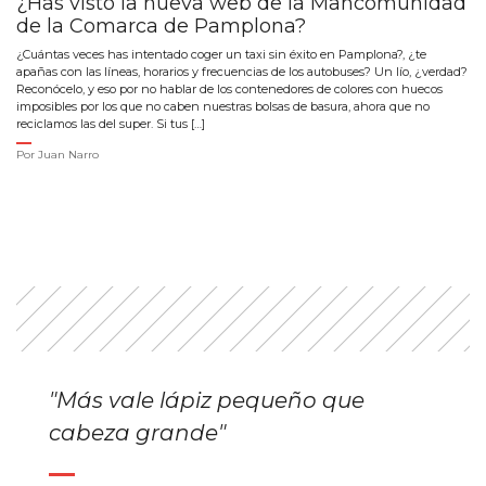
¿Has visto la nueva web de la Mancomunidad
de la Comarca de Pamplona?
¿Cuántas veces has intentado coger un taxi sin éxito en Pamplona?, ¿te
apañas con las líneas, horarios y frecuencias de los autobuses? Un lío, ¿verdad?
Reconócelo, y eso por no hablar de los contenedores de colores con huecos
imposibles por los que no caben nuestras bolsas de basura, ahora que no
reciclamos las del super. Si tus […]
Por
Juan Narro
"Más vale lápiz pequeño que
cabeza grande"