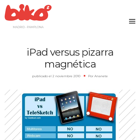
Saltar
al
contenido
MADRID - PAMPLONA
iPad versus pizarra
magnética
publicado el
2 noviembre 2010
|
Por
Ananete