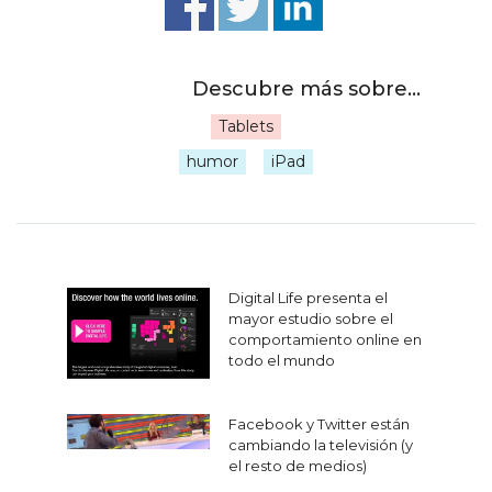
Tablets
|
humor
iPad
Navegación
Digital Life presenta el
de
mayor estudio sobre el
comportamiento online en
entradas
todo el mundo
Facebook y Twitter están
cambiando la televisión (y
el resto de medios)