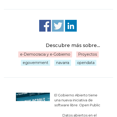
e-Democracia y e-Gobierno
Proyectos
|
egovernment
navarra
opendata
Navegación
El Gobierno Abierto tiene
de
una nueva iniciativa de
software libre: Open Public
entradas
Datos abiertos en el