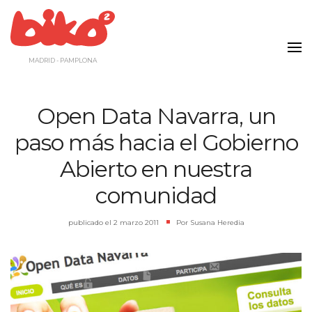
Saltar
al
contenido
MADRID - PAMPLONA
Open Data Navarra, un
paso más hacia el Gobierno
Abierto en nuestra
comunidad
publicado el
2 marzo 2011
|
Por
Susana Heredia