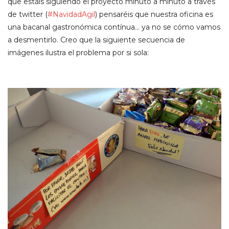
que estáis siguiendo el proyecto minuto a minuto a través
de twitter (
#NavidadAgil
) pensaréis que nuestra oficina es
una bacanal gastronómica contínua… ya no se cómo vamos
a desmentirlo. Creo que la siguiente secuencia de
imágenes ilustra el problema por si sola: