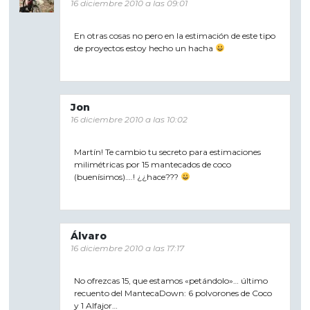
16 diciembre 2010 a las 09:01
En otras cosas no pero en la estimación de este tipo
de proyectos estoy hecho un hacha
Jon
16 diciembre 2010 a las 10:02
Martín! Te cambio tu secreto para estimaciones
milimétricas por 15 mantecados de coco
(buenísimos)….! ¿¿hace???
Álvaro
16 diciembre 2010 a las 17:17
No ofrezcas 15, que estamos «petándolo»… último
recuento del MantecaDown: 6 polvorones de Coco
y 1 Alfajor…