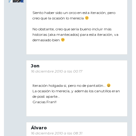
Siento haber sido un orco en esta iteración, pero
creo que la ocasión lo merecía
No obstante, creo que sería bueno incluir más
historias (aka mantecados) para esta iteración, va
demasiado bien
Jon
16 diciembre 2010 a las 00:17
Iteración holgada si, pero no de pantalón…
La ocasión lo merecía, y además los canutillos eran
de post aparte…
Gracias Fran!!
Álvaro
16 diciembre 2010 a las 08:31