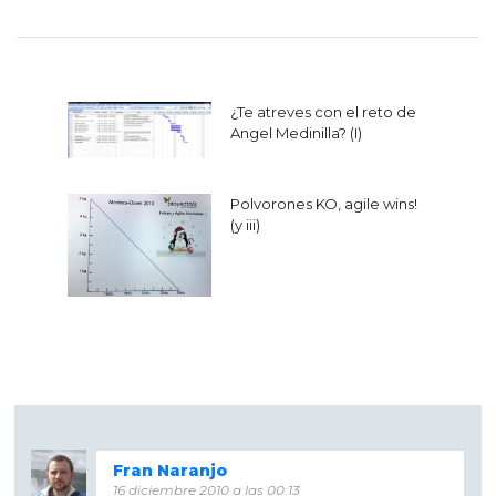
Navegación
¿Te atreves con el reto de
de
Angel Medinilla? (I)
entradas
Polvorones KO, agile wins!
(y iii)
Fran Naranjo
16 diciembre 2010 a las 00:13