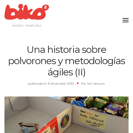
Saltar
al
contenido
MADRID - PAMPLONA
Una historia sobre
polvorones y metodologías
ágiles (II)
publicado el
15 diciembre 2010
|
Por
Jon Setuain